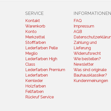
SERVICE
INFORMATIONE
Kontakt
FAQ
Warenkorb
Impressum
Konto
AGB
Merkzettel
Datenschutzerkläru
Stofffarben
Zahlung und
Lederfarben Pelle
Lieferung
Meglio
Widerrufsrecht
Lederfarben High
Wie bestellen?
Class
Newsletter
Lederfarben Premium
Was sind originale
Lederfarben
Bauhausklassiker?
Kernleder
Kundenmeinungen
Holzfarben
Fellfarben
Rückruf Service