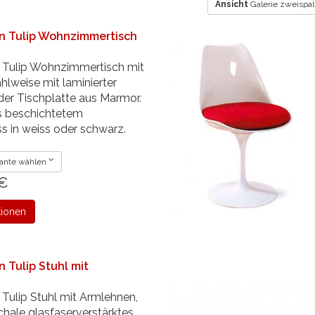
Ansicht
Galerie zweispal
n Tulip Wohnzimmertisch
n Tulip Wohnzimmertisch mit
hlweise mit laminierter
der Tischplatte aus Marmor.
s beschichtetem
 in weiss oder schwarz.
ante wählen
 €
tionen
 Tulip Stuhl mit
 Tulip Stuhl mit Armlehnen,
chale glasfaserverstärktes