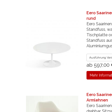
Eero Saarine
rund
Eero Saarine
Standfuss, wa
Tischplatte o
Standfuss au
Aluminiumguss
Ausführung Vari
ab 597,00
Mehr Informa
Eero Saarinen
Armlehnen
Eero Saarinen
drehbar, Sitzs