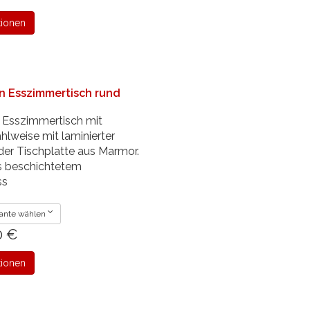
tionen
n Esszimmertisch rund
 Esszimmertisch mit
hlweise mit laminierter
der Tischplatte aus Marmor.
s beschichtetem
ss
ante wählen
0 €
tionen