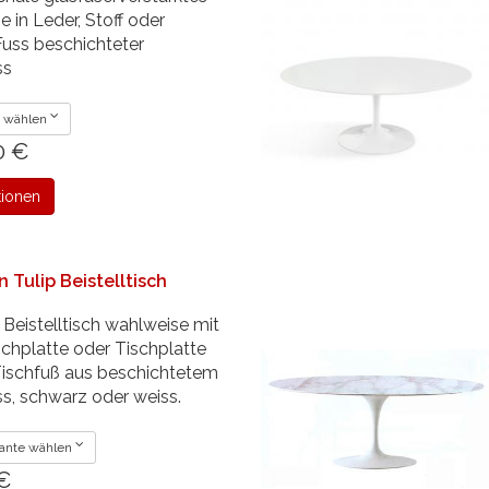
e in Leder, Stoff oder
 Fuss beschichteter
ss
e wählen
0 €
tionen
 Tulip Beistelltisch
 Beistelltisch wahlweise mit
schplatte oder Tischplatte
Tischfuß aus beschichtetem
s, schwarz oder weiss.
ante wählen
 €