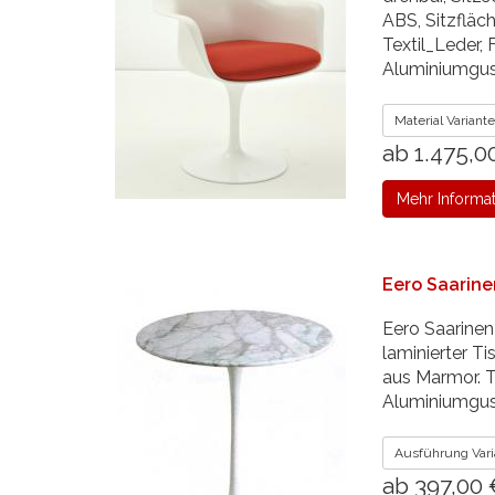
ABS, Sitzfläch
Textil_Leder,
Aluminiumgu
Material Variant
ab 1.475,0
Mehr Informa
Eero Saarinen
Eero Saarinen
laminierter Ti
aus Marmor. 
Aluminiumgus
Ausführung Vari
ab 397,00