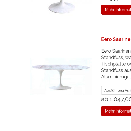
Mehr Informa
Eero Saarine
Eero Saarinen
Standfuss, wa
Tischplatte o
Standfuss au
Aluminiumgu
Ausführung Vari
ab 1.047,0
Mehr Informa