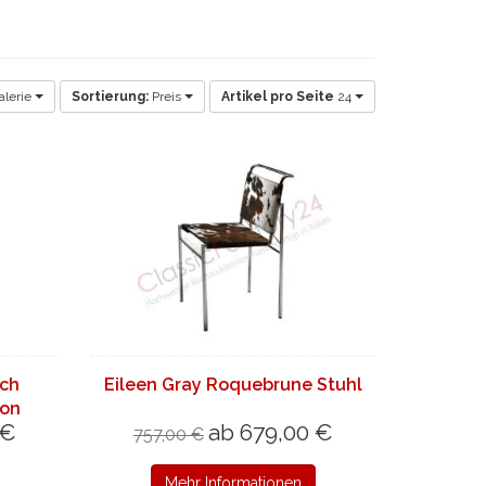
lerie
Sortierung:
Preis
Artikel pro Seite
24
sch
Eileen Gray Roquebrune Stuhl
ion
 €
ab 679,00 €
757,00 €
Mehr Informationen