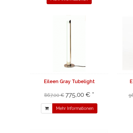
Eileen Gray Tubelight
E
775,00 € *
867,00 €
9
Mehr Informationen