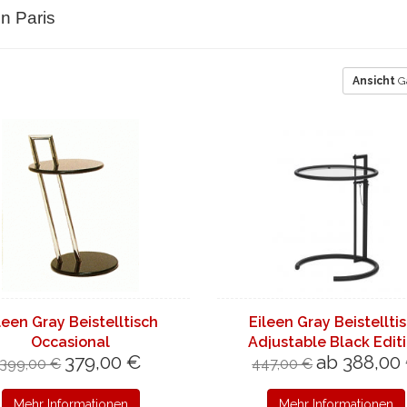
n Paris
Ansicht
Ga
leen Gray Beistelltisch
Eileen Gray Beistellti
Occasional
Adjustable Black Edit
379,00 €
ab 388,00
399,00 €
447,00 €
Mehr Informationen
Mehr Informationen