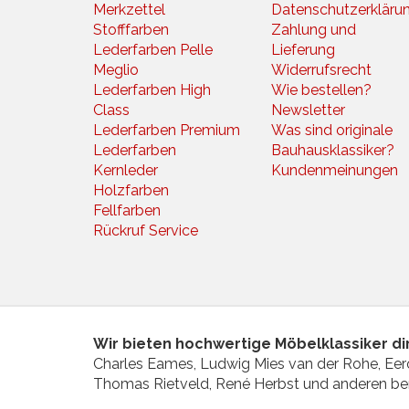
Merkzettel
Datenschutzerkläru
Stofffarben
Zahlung und
Lederfarben Pelle
Lieferung
Meglio
Widerrufsrecht
Lederfarben High
Wie bestellen?
Class
Newsletter
Lederfarben Premium
Was sind originale
Lederfarben
Bauhausklassiker?
Kernleder
Kundenmeinungen
Holzfarben
Fellfarben
Rückruf Service
Wir bieten hochwertige Möbelklassiker dir
Charles Eames, Ludwig Mies van der Rohe, Eero
Thomas Rietveld, René Herbst und anderen b