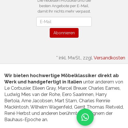
Die neuesten Produkte und die
besten Angebote per E-Mail,
damit Ihr nichts mehr verpasst.
Newsletter
Abonnieren
*
inkl. MwSt., zzgl.
Versandkosten
Wir bieten hochwertige Möbelklassiker direkt ab
Werk und handgefertigt in Italien
unter anderem von
Le Corbusier, Eileen Gray, Marcel Breuer, Charles Eames,
Ludwig Mies van der Rohe, Eero Saarinnen, Harry
Bertoia, Arne Jacobsen, Mart Stam, Charles Rennie
Mackintosh, Wilhelm Wagenfeld, Gerrit Thomas Rietveld,
René Herbst und anderen berühmten Designern der
Bauhaus-Epoche an.