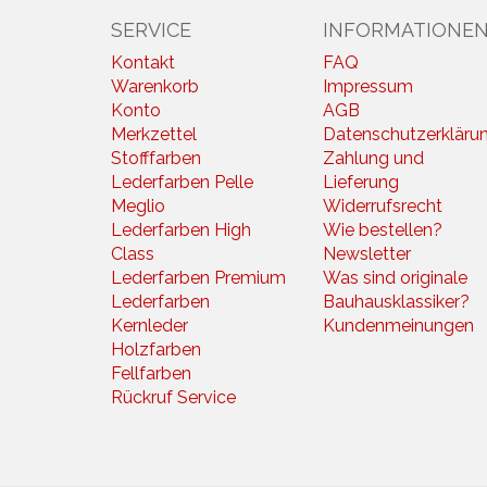
SERVICE
INFORMATIONE
Kontakt
FAQ
Warenkorb
Impressum
Konto
AGB
Merkzettel
Datenschutzerkläru
Stofffarben
Zahlung und
Lederfarben Pelle
Lieferung
Meglio
Widerrufsrecht
Lederfarben High
Wie bestellen?
Class
Newsletter
Lederfarben Premium
Was sind originale
Lederfarben
Bauhausklassiker?
Kernleder
Kundenmeinungen
Holzfarben
Fellfarben
Rückruf Service