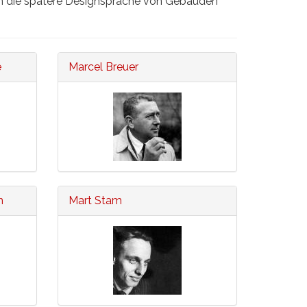
aben die spätere Designsprache von Gebäuden
e
Marcel Breuer
h
Mart Stam