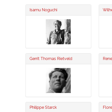
Isamu Noguchi
Wilh
Gerrit Thomas Rietveld
Rene
Philippe Starck
Flor