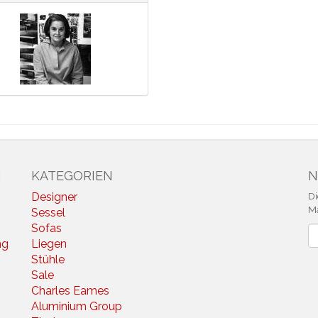
N
KATEGORIEN
N
Designer
Di
Ma
Sessel
Sofas
N
ng
Liegen
Stühle
Sale
Charles Eames
Aluminium Group