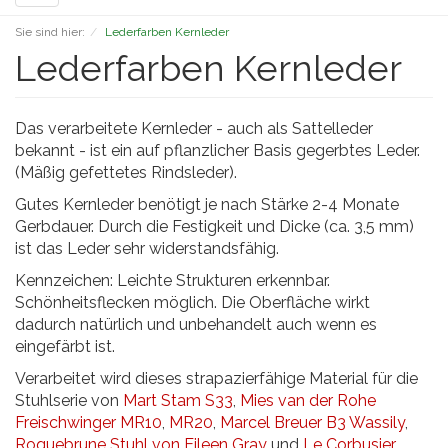
navigation
Sie sind hier:
Lederfarben Kernleder
Lederfarben Kernleder
Das verarbeitete Kernleder - auch als Sattelleder
bekannt - ist ein auf pflanzlicher Basis gegerbtes Leder.
(Mäßig gefettetes Rindsleder).
Gutes Kernleder benötigt je nach Stärke 2-4 Monate
Gerbdauer. Durch die Festigkeit und Dicke (ca. 3,5 mm)
ist das Leder sehr widerstandsfähig.
Kennzeichen: Leichte Strukturen erkennbar.
Schönheitsflecken möglich. Die Oberfläche wirkt
dadurch natürlich und unbehandelt auch wenn es
eingefärbt ist.
Verarbeitet wird dieses strapazierfähige Material für die
Stuhlserie von
Mart Stam S33
,
Mies van der Rohe
Freischwinger MR10
,
MR20
,
Marcel Breuer B3 Wassily
,
Roquebrune Stuhl von Eileen Gray
und
Le Corbusier