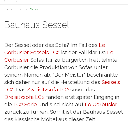
navigation
Sie sind hier:
Sessel
Bauhaus Sessel
Der Sessel oder das Sofa? Im Fall des
Le
Corbusier Sessels LC2
ist der Fall klar. Da
Le
Corbusier
Sofas für zu bürgerlich hielt lehnte
Corbusier die Produktion von Sofas unter
seinem Namen ab. "Der Meister" beschränkte
sich daher nur auf die Herstellung des
Sessels
LC2
. Das
Zweisitzsofa LC2
sowie das
Dreisitzsofa LC2
fanden erst später Eingang in
die
LC2 Serie
und sind nicht auf
Le Corbusier
zurück zu führen. Somit ist der Bauhaus Sessel
das klassische Möbel aus dieser Zeit.