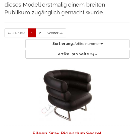
dieses Modell erstmalig einem breiten
Publikum zugänglich gemacht wurde.
← Zurück
1
2
Weiter →
Sortierung:
Artikelnummer
Artikel pro Seite
24
Eileen Gray Bidendum Sessel