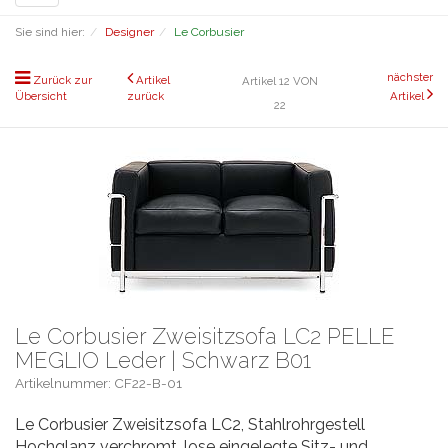
navigation
Sie sind hier:
Designer
Le Corbusier
nächster
Zurück zur
Artikel
Artikel 12 VON
Übersicht
zurück
Artikel
22
Le Corbusier Zweisitzsofa LC2 PELLE
MEGLIO Leder | Schwarz B01
Artikelnummer: CF22-B-01
Le Corbusier Zweisitzsofa LC2, Stahlrohrgestell
Hochglanz verchromt, lose eingelegte Sitz- und