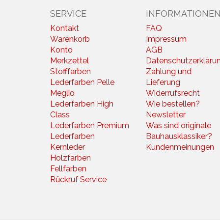
SERVICE
INFORMATIONE
Kontakt
FAQ
Warenkorb
Impressum
Konto
AGB
Merkzettel
Datenschutzerkläru
Stofffarben
Zahlung und
Lederfarben Pelle
Lieferung
Meglio
Widerrufsrecht
Lederfarben High
Wie bestellen?
Class
Newsletter
Lederfarben Premium
Was sind originale
Lederfarben
Bauhausklassiker?
Kernleder
Kundenmeinungen
Holzfarben
Fellfarben
Rückruf Service