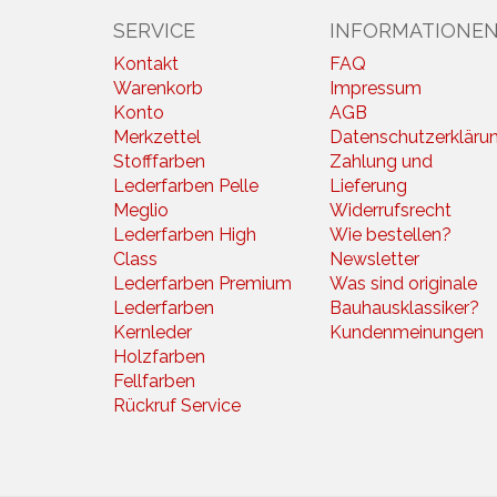
SERVICE
INFORMATIONE
Kontakt
FAQ
Warenkorb
Impressum
Konto
AGB
Merkzettel
Datenschutzerkläru
Stofffarben
Zahlung und
Lederfarben Pelle
Lieferung
Meglio
Widerrufsrecht
Lederfarben High
Wie bestellen?
Class
Newsletter
Lederfarben Premium
Was sind originale
Lederfarben
Bauhausklassiker?
Kernleder
Kundenmeinungen
Holzfarben
Fellfarben
Rückruf Service