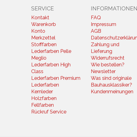
SERVICE
INFORMATIONE
Kontakt
FAQ
Warenkorb
Impressum
Konto
AGB
Merkzettel
Datenschutzerkläru
Stofffarben
Zahlung und
Lederfarben Pelle
Lieferung
Meglio
Widerrufsrecht
Lederfarben High
Wie bestellen?
Class
Newsletter
Lederfarben Premium
Was sind originale
Lederfarben
Bauhausklassiker?
Kernleder
Kundenmeinungen
Holzfarben
Fellfarben
Rückruf Service