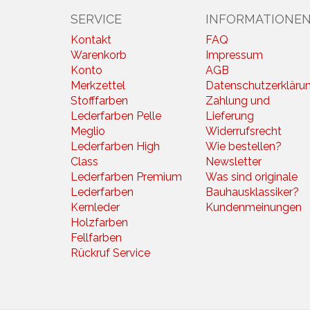
SERVICE
INFORMATIONE
Kontakt
FAQ
Warenkorb
Impressum
Konto
AGB
Merkzettel
Datenschutzerkläru
Stofffarben
Zahlung und
Lederfarben Pelle
Lieferung
Meglio
Widerrufsrecht
Lederfarben High
Wie bestellen?
Class
Newsletter
Lederfarben Premium
Was sind originale
Lederfarben
Bauhausklassiker?
Kernleder
Kundenmeinungen
Holzfarben
Fellfarben
Rückruf Service