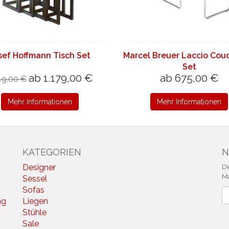
sef Hoffmann Tisch Set
Marcel Breuer Laccio Cou
Set
ab 1.179,00 €
ab 675,00 €
49,00 €
Mehr Informationen
Mehr Informationen
N
KATEGORIEN
N
Designer
Di
Ma
Sessel
Sofas
N
ng
Liegen
Stühle
Sale