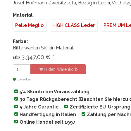
Josef Hoffmann Zweisitzsofa, Bezug in Leder, Vollholzg
Material:
Pelle Meglio
HIGH CLASS Leder
PREMIUM L
Farbe:
Bitte wählen Sie ein Material.
ab
3.347,00
€
*
In den Warenkorb
Lieferbar
5% Skonto bei Vorauszahlung.
30 Tage Rückgaberecht (Beachten Sie hierzu 
5 Jahre Garantie
Zertifizierte EU-Ursprun
Handfertigung in Italien
Zahlung per Nac
Online Handel seit 1997