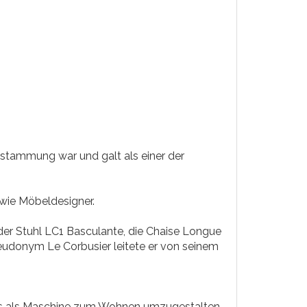
stammung war und galt als einer der
owie Möbeldesigner.
er Stuhl LC1 Basculante, die Chaise Longue
eudonym Le Corbusier leitete er von seinem
Haus als Maschine zum Wohnen umzugestalten.