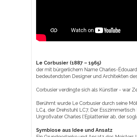
Le Corbusier (1887 – 1965)
der mit bürgerlichem Name Charles-Édouard 
bedeutendsten Designer und Architekten des
Corbusier verdingte sich als Künstler - war Z
Berühmt wurde Le Corbusier durch seine Möb
LC4, der Drehstuhl LC7, Der Esszimmertisch 
Urgroßvater Charles l'Eplattenier ab, der sog
Symbiose aus Idee und Ansatz
Ein Grundgedanke und Ansatz des Meisters L