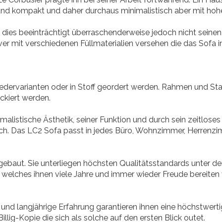
 und kompakt und daher durchaus minimalistisch aber mit ho
dies beeinträchtigt überraschenderweise jedoch nicht seine
ever mit verschiedenen Füllmaterialien versehen die das Sofa
edervarianten oder in Stoff geordert werden. Rahmen und St
ckiert werden.
alistische Ästhetik, seiner Funktion und durch sein zeitloses
ch. Das LC2 Sofa passt in jedes Büro, Wohnzimmer, Herrenz
ebaut. Sie unterliegen höchsten Qualitätsstandards unter d
 welches ihnen viele Jahre und immer wieder Freude bereiten 
und langjährige Erfahrung garantieren ihnen eine höchstwert
llig-Kopie die sich als solche auf den ersten Blick outet.