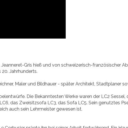
Jeanneret-Gris hieß und von schweizerisch-französischer Ab
 20. Jahrhunderts.
eichner, Maler und Bildhauer - später Architekt, Stadtplaner s
elentwürfe. Die Bekanntesten Werke waren der LC2 Sessel, d
LC6, das Zweisitzsofa LC3, das Sofa LC5. Sein genutztes Ps
leich auch sein Lehrmeister gewesen ist.
e Corbusier prägte ihn bei seiner Arbeit fortwährend. Ein 