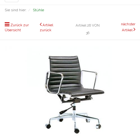
navigation
Sie sind hier:
Stühle
nächster
Zurück zur
Artikel
Artikel 26 VON
Übersicht
zurück
Artikel
36