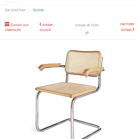
navigation
Sie sind hier:
Stühle
nächster
Zurück zur
Artikel
Artikel 18 VON
Übersicht
zurück
Artikel
36