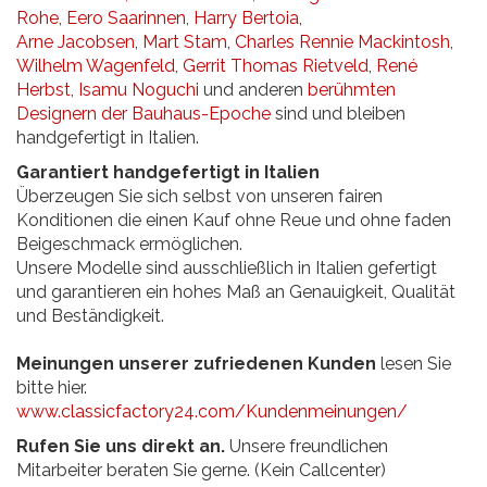
Rohe,
Eero Saarinnen
,
Harry Bertoia
,
Arne Jacobsen
,
Mart Stam
,
Charles Rennie Mackintosh
,
Wilhelm Wagenfeld
,
Gerrit Thomas Rietveld
,
René
Herbst
,
Isamu Noguchi
und anderen
berühmten
Designern der Bauhaus-Epoche
sind und bleiben
handgefertigt in Italien.
Garantiert handgefertigt in Italien
Überzeugen Sie sich selbst von unseren fairen
Konditionen die einen Kauf ohne Reue und ohne faden
Beigeschmack ermöglichen.
Unsere Modelle sind ausschließlich in Italien gefertigt
und garantieren ein hohes Maß an Genauigkeit, Qualität
und Beständigkeit.
Meinungen unserer zufriedenen Kunden
lesen Sie
bitte hier.
www.classicfactory24.com/Kundenmeinungen/
Rufen Sie uns direkt an.
Unsere freundlichen
Mitarbeiter beraten Sie gerne. (Kein Callcenter)