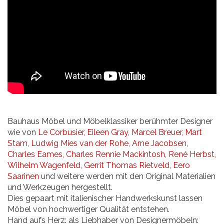
Bauhaus Möbel und Möbelklassiker berühmter Designer
wie von
Le Corbusier,
Eileen Gray,
Marcel Breuer,
Mart
Stam
,
Ludwig Mies van der Rohe
,
Arne Jacobsen
,
Charles Eames,
Charles Rennie Mackintosh,
René Herbst,
Wilhelm Wagenfeld,
Gerrit Thomas Rietveld
,
Eero
Saarinen
und weitere werden mit den Original Materialien
und Werkzeugen hergestellt.
Dies gepaart mit italienischer Handwerkskunst lassen
Möbel von hochwertiger Qualität entstehen.
Hand aufs Herz: als Liebhaber von Designermöbeln: