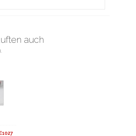
auften auch
l.
 E1027