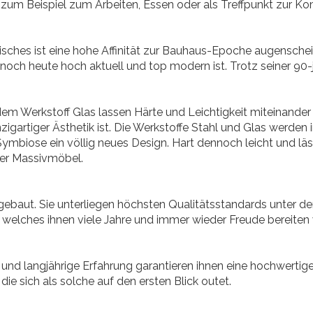
e zum Beispiel zum Arbeiten, Essen oder als Treffpunkt zur K
isches ist eine hohe Affinität zur Bauhaus-Epoche augensche
noch heute hoch aktuell und top modern ist. Trotz seiner 90-
 Werkstoff Glas lassen Härte und Leichtigkeit miteinander ko
gartiger Ästhetik ist. Die Werkstoffe Stahl und Glas werden i
Symbiose ein völlig neues Design. Hart dennoch leicht und läs
der Massivmöbel.
ebaut. Sie unterliegen höchsten Qualitätsstandards unter d
 welches ihnen viele Jahre und immer wieder Freude bereiten 
und langjährige Erfahrung garantieren ihnen eine hochwertig
 die sich als solche auf den ersten Blick outet.