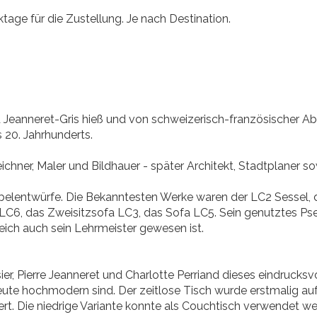
tage für die Zustellung. Je nach Destination.
Jeanneret-Gris hieß und von schweizerisch-französischer Ab
 20. Jahrhunderts.
eichner, Maler und Bildhauer - später Architekt, Stadtplaner s
elentwürfe. Die Bekanntesten Werke waren der LC2 Sessel, d
LC6, das Zweisitzsofa LC3, das Sofa LC5. Sein genutztes Ps
leich auch sein Lehrmeister gewesen ist.
er, Pierre Jeanneret und Charlotte Perriand dieses eindrucks
heute hochmodern sind. Der zeitlose Tisch wurde erstmalig auf 
ert. Die niedrige Variante konnte als Couchtisch verwendet 