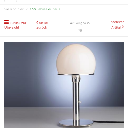
navigation
Sie sind hier:
100 Jahre Bauhaus
nächster
Zurück zur
Artikel
Artikel 9 VON
Übersicht
zurück
Artikel
15