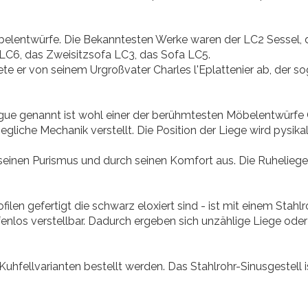
elentwürfe. Die Bekanntesten Werke waren der LC2 Sessel, d
LC6, das Zweisitzsofa LC3, das Sofa LC5.
e er von seinem Urgroßvater Charles l'Eplattenier ab, der so
ngue genannt ist wohl einer der berühmtesten Möbelentwürfe 
gliche Mechanik verstellt. Die Position der Liege wird pysika
 seinen Purismus und durch seinen Komfort aus. Die Ruheliege
ilen gefertigt die schwarz eloxiert sind - ist mit einem Stahl
fenlos verstellbar. Dadurch ergeben sich unzählige Liege oder
Kuhfellvarianten bestellt werden. Das Stahlrohr-Sinusgestell 