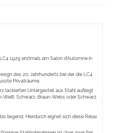
LC4 1929 erstmals am Salon d’Automne in
esign des 20. Jahrhunderts bei der die LC4
usste Privaträume.
lackierten Untergestell aus Stahl aufliegt
raun-Weiß, Schwarz-Braun-Weiss oder Schwarz
is liegend. Hierdurch eignet sich diese Relax
sförmige Stahlrohrrahmen ist über zwei frei