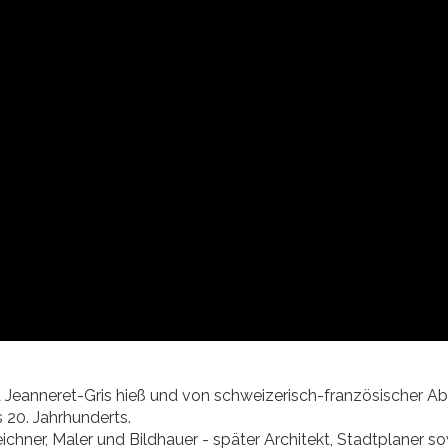
Jeanneret-Gris hieß und von schweizerisch-französischer Ab
 20. Jahrhunderts.
eichner, Maler und Bildhauer - später Architekt, Stadtplaner s