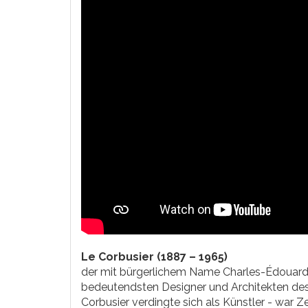
Le Corbusier (1887 – 1965)
der mit bürgerlichem Name Charles-Édouard 
bedeutendsten Designer und Architekten des
Corbusier verdingte sich als Künstler - war Z