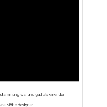
stammung war und galt als einer der
owie Möbeldesigner.