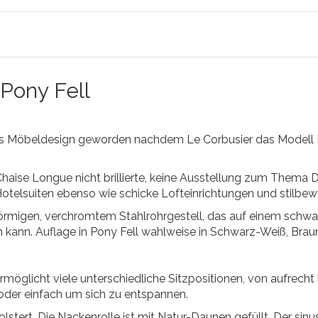
Pony Fell
es Möbeldesign geworden nachdem Le Corbusier das Modell 
haise Longue nicht brillierte, keine Ausstellung zum Thema D
otelsuiten ebenso wie schicke Lofteinrichtungen und stilbew
rmigen, verchromtem Stahlrohrgestell, das auf einem schwarz 
en kann. Auflage in Pony Fell wahlweise in Schwarz-Weiß, B
möglicht viele unterschiedliche Sitzpositionen, von aufrecht b
oder einfach um sich zu entspannen.
stert. Die Nackenrolle ist mit Natur-Daunen gefüllt. Der sinu