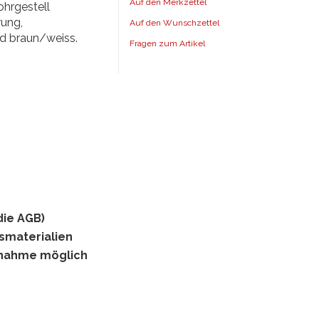
Auf den Merkzettel
ohrgestell
rung,
Auf den Wunschzettel
d braun/weiss.
Fragen zum Artikel
die AGB)
gsmaterialien
hnahme möglich