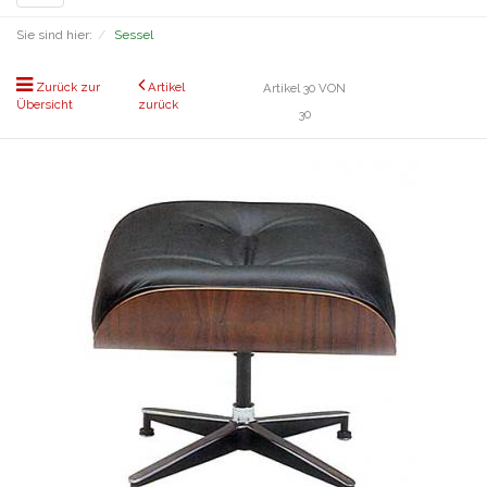
navigation
Sie sind hier:
Sessel
Zurück zur
Artikel
Artikel 30 VON
Übersicht
zurück
30