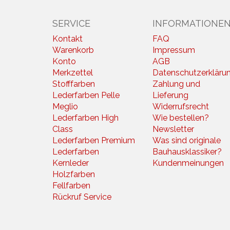
SERVICE
INFORMATIONE
Kontakt
FAQ
Warenkorb
Impressum
Konto
AGB
Merkzettel
Datenschutzerkläru
Stofffarben
Zahlung und
Lederfarben Pelle
Lieferung
Meglio
Widerrufsrecht
Lederfarben High
Wie bestellen?
Class
Newsletter
Lederfarben Premium
Was sind originale
Lederfarben
Bauhausklassiker?
Kernleder
Kundenmeinungen
Holzfarben
Fellfarben
Rückruf Service