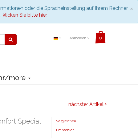
S
×
ormationen oder die Spracheinstellung auf Ihrem Rechner
klicken Sie bitte hier.
Anmelden
hr/more
nächster Artikel
nfort Special
Vergleichen
Empfehlen